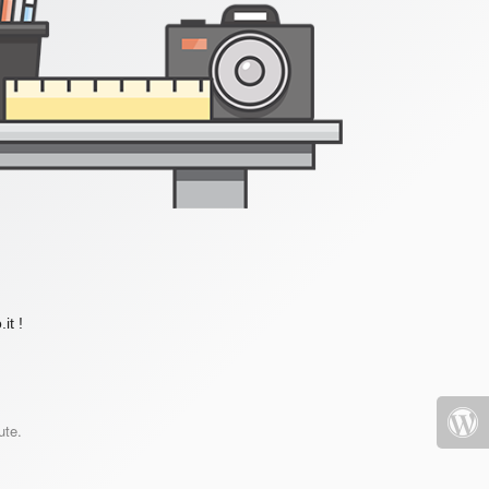
it !
ute.