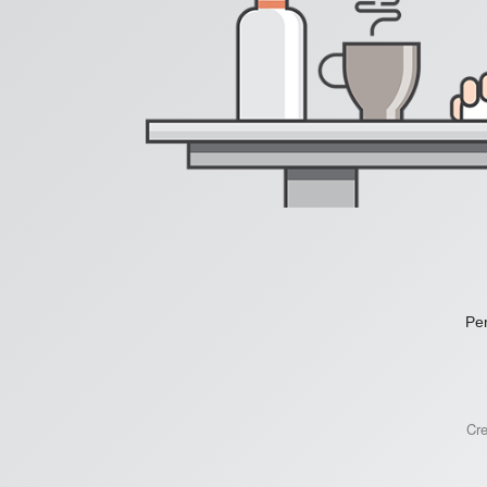
Per
Cr